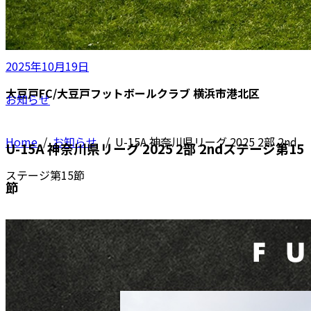
2025年10月19日
大豆戸FC/大豆戸フットボールクラブ 横浜市港北区
お知らせ
Home
/
お知らせ
/
U-15A 神奈川県リーグ 2025 2部 2nd
U-15A 神奈川県リーグ 2025 2部 2ndステージ第15
ステージ第15節
節