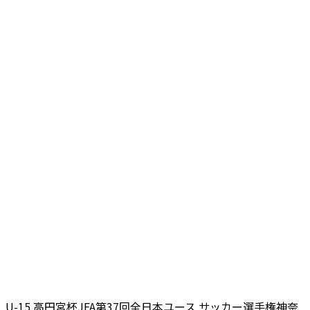
U-15 高円宮杯JFA第37回全日本ユース サッカー選手権神奈