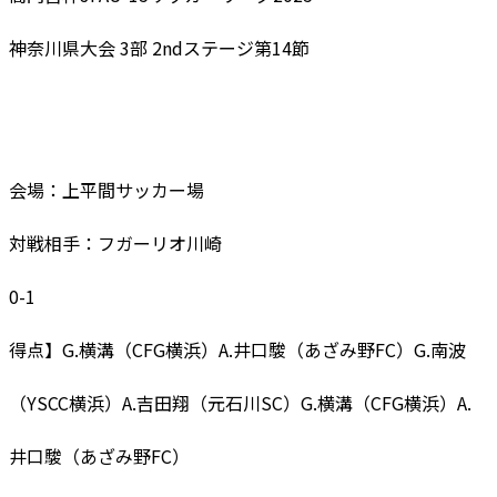
神奈川県大会 3部 2ndステージ第14節
会場：上平間サッカー場
対戦相手：フガーリオ川崎
0-1
得点】G.横溝（CFG横浜）A.井口駿（あざみ野FC）G.南波
（YSCC横浜）A.吉田翔（元石川SC）G.横溝（CFG横浜）A.
井口駿（あざみ野FC）