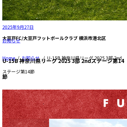
2025年9月27日
大豆戸FC/大豆戸フットボールクラブ 横浜市港北区
お知らせ
Home
/
お知らせ
/
U-15B 神奈川県リーグ 2025 3部 2nd
U-15B 神奈川県リーグ 2025 3部 2ndステージ第14
ステージ第14節
節