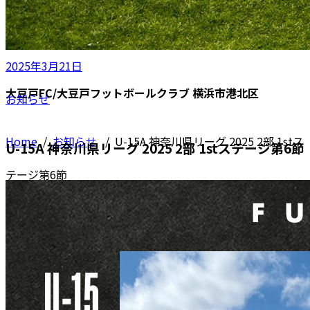
2025年3月21日
大豆戸FC/大豆戸フットボールクラブ 横浜市港北区
お知らせ
Home
/
お知らせ
/
U-15A 神奈川県リーグ 2025 2部 1stス
U-15A 神奈川県リーグ 2025 2部 1stステージ第6節
テージ第6節