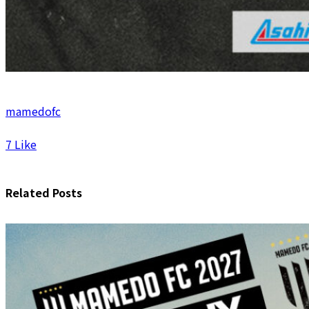
mamedofc
7
Like
Related Posts