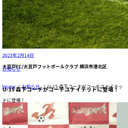
2023年2月14日
大豆戸FC/大豆戸フットボールクラブ 横浜市港北区
お知らせ
Home
/
お知らせ
/
U-15 森下コーチがコーチユナイテッ
U-15 森下コーチがコーチユナイテッドに登場！
ドに登場！