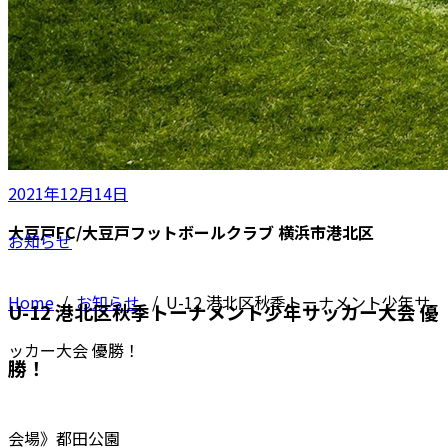
2021年12月14日
大豆戸FC/大豆戸フットボールクラブ 横浜市港北区
お知らせ
Home
/
お知らせ
/
U-12 港北区秋季トーナメント少年サ
U-12 港北区秋季トーナメント少年サッカー大会 優
ッカー大会 優勝！
勝！
会場》都田公園