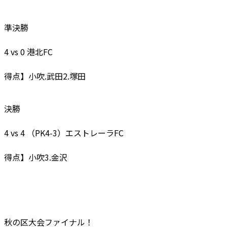
準決勝
4 vs 0 港北FC
得点】小吹.武田2.塚田
決勝
4 vs 4 （PK4-3）エストレーラFC
得点】小吹3.金沢
秋の区大会ファイナル！