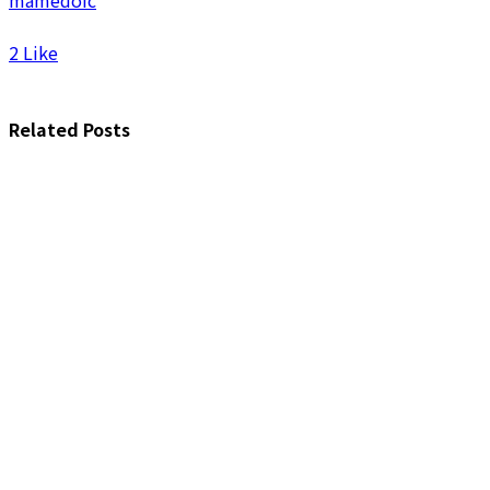
mamedofc
2
Like
Related Posts