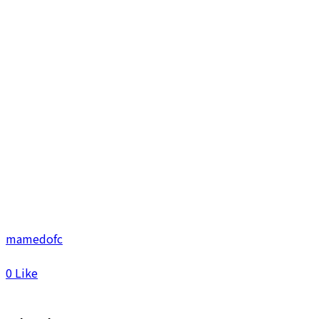
mamedofc
0
Like